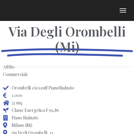
NAVIGAZI
TOGGLE
Via Degli Orombelli
(Mi)
Affitto
Commerciale
Orombelli 1A011uff PianoRialzato
1.000
32 mq
Classe Energetica F 59,85
Piano Rialzato
Milano (Mi)
via Degli Orombelli, 11