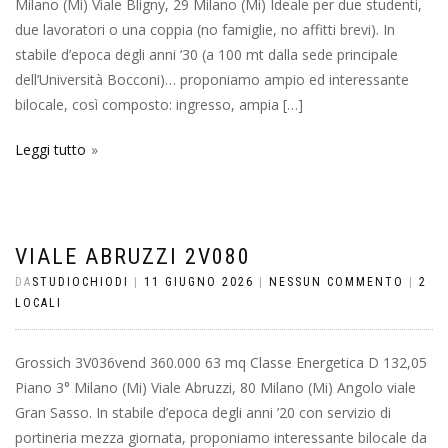
Milano (Mi) Viale Bligny, 29 Milano (Mi) Ideale per due studenti,
due lavoratori o una coppia (no famiglie, no affitti brevi). In
stabile d’epoca degli anni ‘30 (a 100 mt dalla sede principale
dell’Università Bocconi)… proponiamo ampio ed interessante
bilocale, così composto: ingresso, ampia […]
Leggi tutto
VIALE ABRUZZI 2V080
DA
STUDIOCHIODI
|
11 GIUGNO 2026
|
NESSUN COMMENTO
|
2
LOCALI
Grossich 3V036vend 360.000 63 mq Classe Energetica D 132,05
Piano 3° Milano (Mi) Viale Abruzzi, 80 Milano (Mi) Angolo viale
Gran Sasso. In stabile d’epoca degli anni ’20 con servizio di
portineria mezza giornata, proponiamo interessante bilocale da