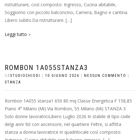
ristrutturare, così composto: Ingresso, Cucina abitabile,
Soggiorno con piccolo balconcino, Camera, Bagno e cantina.
Libero subito.Da ristrutturare. […]
Leggi tutto
ROMBON 1A055STANZA3
DA
STUDIOCHIODI
|
10 GIUGNO 2026
|
NESSUN COMMENTO
|
STANZA
Rombon 1A055 stanza1 650 80 mq Classe Energetica F 158,85
Piano 4° Milano (Mi) Via Rombon, 55 Milano (Mi) STANZA 3
Solo donne lavoratriciLibero Luglio 2026 In stabile di tipo civile
delgi anni ’60 con ascensore, nel quartiere Feltre, si affitta
stanza a donna lavoratrice in quadrilocale così composto:
Ingresso, Cucina abitabile con balcone annesso, […]