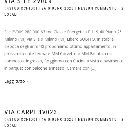
VIA SILE 2V009
DA
STUDIOCHIODI
|
26 GIUGNO 2026
|
NESSUN COMMENTO
|
2
LOCALI
Sile 2V009 288.000 63 mq Classe Energetica E 119,40 Piano 2°
Milano (Mi) Via Sile 9 Milano (Mi) Libero SUBITO. In stabile
d’epoca degli anni ’40 proponiamo ottimo appartamento, in
prossimità dalle fermate MM Corvetto e MM Brenta, così
composto: Ingresso, Soggiorno con Cucina a vista e pavimento
in parquet con balcone annesso, Camera con […]
Leggi tutto
VIA CARPI 3V023
DA
STUDIOCHIODI
|
16 GIUGNO 2026
|
NESSUN COMMENTO
|
3
LOCALI