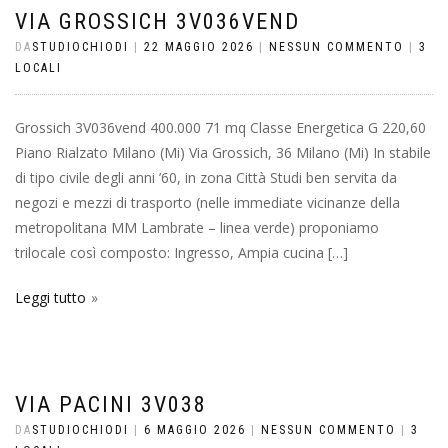
VIA GROSSICH 3V036VEND
DA
STUDIOCHIODI
|
22 MAGGIO 2026
|
NESSUN COMMENTO
|
3
LOCALI
Grossich 3V036vend 400.000 71 mq Classe Energetica G 220,60
Piano Rialzato Milano (Mi) Via Grossich, 36 Milano (Mi) In stabile
di tipo civile degli anni ’60, in zona Città Studi ben servita da
negozi e mezzi di trasporto (nelle immediate vicinanze della
metropolitana MM Lambrate – linea verde) proponiamo
trilocale così composto: Ingresso, Ampia cucina […]
Leggi tutto
VIA PACINI 3V038
DA
STUDIOCHIODI
|
6 MAGGIO 2026
|
NESSUN COMMENTO
|
3