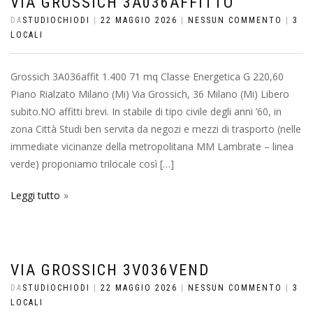
VIA GROSSICH 3A036AFFITTO
DA
STUDIOCHIODI
|
22 MAGGIO 2026
|
NESSUN COMMENTO
|
3
LOCALI
Grossich 3A036affit 1.400 71 mq Classe Energetica G 220,60
Piano Rialzato Milano (Mi) Via Grossich, 36 Milano (Mi) Libero
subito.NO affitti brevi. In stabile di tipo civile degli anni ’60, in
zona Città Studi ben servita da negozi e mezzi di trasporto (nelle
immediate vicinanze della metropolitana MM Lambrate – linea
verde) proponiamo trilocale così […]
Leggi tutto
VIA GROSSICH 3V036VEND
DA
STUDIOCHIODI
|
22 MAGGIO 2026
|
NESSUN COMMENTO
|
3
LOCALI