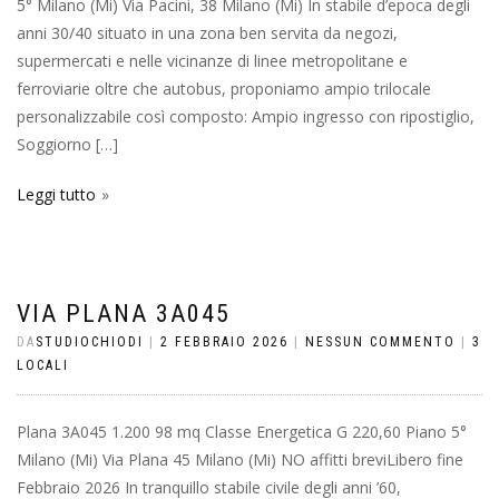
5° Milano (Mi) Via Pacini, 38 Milano (Mi) In stabile d’epoca degli
anni 30/40 situato in una zona ben servita da negozi,
supermercati e nelle vicinanze di linee metropolitane e
ferroviarie oltre che autobus, proponiamo ampio trilocale
personalizzabile così composto: Ampio ingresso con ripostiglio,
Soggiorno […]
Leggi tutto
VIA PLANA 3A045
DA
STUDIOCHIODI
|
2 FEBBRAIO 2026
|
NESSUN COMMENTO
|
3
LOCALI
Plana 3A045 1.200 98 mq Classe Energetica G 220,60 Piano 5°
Milano (Mi) Via Plana 45 Milano (Mi) NO affitti breviLibero fine
Febbraio 2026 In tranquillo stabile civile degli anni ’60,