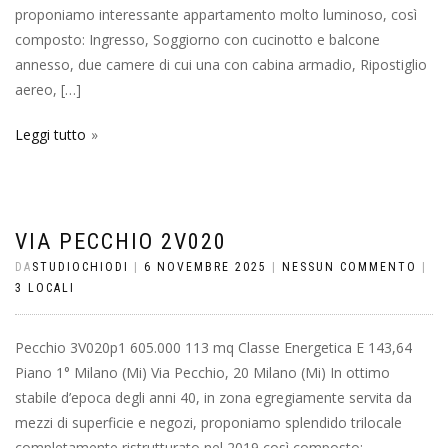
proponiamo interessante appartamento molto luminoso, così
composto: Ingresso, Soggiorno con cucinotto e balcone
annesso, due camere di cui una con cabina armadio, Ripostiglio
aereo, […]
Leggi tutto
VIA PECCHIO 2V020
DA
STUDIOCHIODI
|
6 NOVEMBRE 2025
|
NESSUN COMMENTO
|
3 LOCALI
Pecchio 3V020p1 605.000 113 mq Classe Energetica E 143,64
Piano 1° Milano (Mi) Via Pecchio, 20 Milano (Mi) In ottimo
stabile d’epoca degli anni 40, in zona egregiamente servita da
mezzi di superficie e negozi, proponiamo splendido trilocale
completamente ristrutturato nel 2019 così composto: